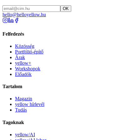
OK
hello@helloyellow.hu
Felfedezés
Közösség
Portfólió-építő
Árak
yellow+
Workshopok
Előadók
Tartalom
Magazin
yellow hírlevél
Tudás
Tagoknak
yellow/AI