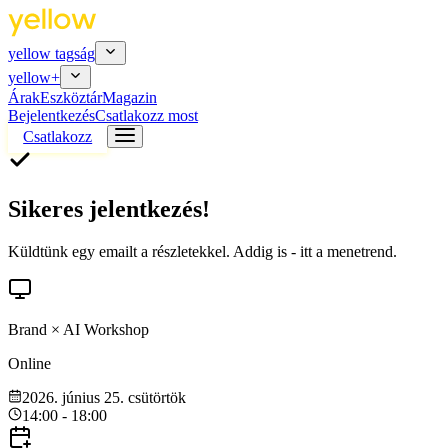
yellow tagság
yellow
+
Árak
Eszköztár
Magazin
Bejelentkezés
Csatlakozz most
Csatlakozz
Sikeres jelentkezés!
Küldtünk egy emailt a részletekkel. Addig is - itt a menetrend.
Brand × AI Workshop
Online
2026. június 25. csütörtök
14:00 - 18:00