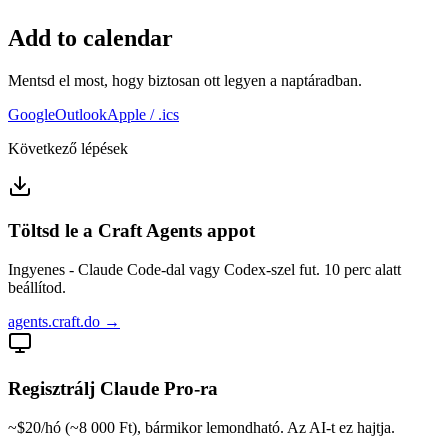
Add to calendar
Mentsd el most, hogy biztosan ott legyen a naptáradban.
Google
Outlook
Apple / .ics
Következő lépések
Töltsd le a Craft Agents appot
Ingyenes - Claude Code-dal vagy Codex-szel fut. 10 perc alatt
beállítod.
agents.craft.do →
Regisztrálj Claude Pro-ra
~$20/hó (~8 000 Ft), bármikor lemondható. Az AI-t ez hajtja.